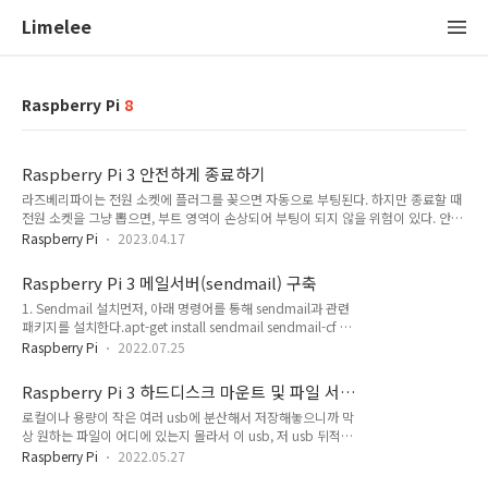
Limelee
Raspberry Pi
8
Raspberry Pi 3 안전하게 종료하기
라즈베리파이는 전원 소켓에 플러그를 꽂으면 자동으로 부팅된다. 하지만 종료할 때
전원 소켓을 그냥 뽑으면, 부트 영역이 손상되어 부팅이 되지 않을 위험이 있다. 안전
하게 종료하려면 아래 명령어를 사용해야 한다.$ sudo poweroff 플러그 뽑았다가
Raspberry Pi
2023.04.17
주말 내내 작업하던 데이터를 모두 날려버렸다.기존에도 라즈베리파이 플러그를 바
로 뽑아 종료했었는데, 그동안 운이 좋았던 것 같다. 반드시 안전하게 종료하도록 하
Raspberry Pi 3 메일서버(sendmail) 구축
자.
1. Sendmail 설치먼저, 아래 명령어를 통해 sendmail과 관련
패키지를 설치한다.apt-get install sendmail sendmail-cf 설
치 도중 "Creating SSL certificates for sendmail." 단계에서
Raspberry Pi
2022.07.25
설치가 멈춘다면, Ctrl+C로 설치를 중단한 뒤 아래 명령어를 실
행한다.cd /etc/mail/tlssudo openssl dsaparam -out
Raspberry Pi 3 하드디스크 마운트 및 파일 서
sendmail-common.prm 2048sudo chown root:smmsp
버 구축
로컬이나 용량이 작은 여러 usb에 분산해서 저장해놓으니까 막
sendmail-common.prmsudo chmod 0640 sendmail-
상 원하는 파일이 어디에 있는지 몰라서 이 usb, 저 usb 뒤적거
common.prmsudo dpkg --configure -
리다 결국은 못찾는 경우가 여럿있었다. 그래서 어차피 라즈베리
ahttps://askubuntu.com/questions/937666/ubuntu-16..
Raspberry Pi
2022.05.27
파이는 웹 서버 때문에 24시간 구동도 하겠다. 파일서버 하나 구