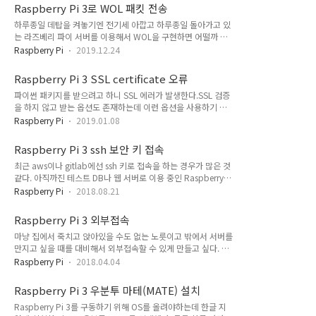
축하면 접근성도 쉽고 어떤 파일을 찾고 있는지도 용이할 것 같
Raspberry Pi 3로 WOL 패킷 전송
다. 라즈베리파이 3 에서 부팅을 위한 sd card는 아무래도 용량
하루종일 데탑을 켜놓기엔 전기세 아깝고 하루종일 돌아가고 있
이 기대한 만큼 크지가 않기에 하드디스크를 하나 구매한 뒤 마
는 라즈베리 파이 서버를 이용해서 WOL을 구현하면 어떨까 싶
운트 해서 사용해보자. 라즈베리파이 3는 이동을 자주하는게 아
어 환경을 만들었다. 참고로 라즈베리파이에 외부접근이 이미 설
니므로 외장용 하드디스크 말고 그냥 일반 하드디스크를 구매했
Raspberry Pi
2019.12.24
정되어 있는 전제 하에 작성된 글이다. 오직 WOL을 위해 라즈베
다. 용량은 4TB. SATA-USB 변환 케이블로 하드디스크에 전력
리파이를 사서 OS도 올리고 포트포워딩도해주고 원격접속 설정
공급 및 라즈베리 파이에 연결 시켜줬다. $ sudo lsblk lsblk를
Raspberry Pi 3 SSL certificate 오류
도 해줄 거라면 iptime 공유기나 팀뷰어 등 유명한 기업들에서
이..
파이썬 패키지를 받으려고 하니 SSL 에러가 발생한다.SSL 검증
이런 기능을 이미 지원하고 있기 때문에 그 쪽을 이용하는 것이
을 하지 않고 받는 옵션도 존재하는데 이런 옵션을 사용하기 힘
용이하다. WOL은 Wake On Lan으로 특수한 매직 패킷으로 원
든 때에 발생을 했다. purge, update, upgrade를 해보아라 인
격에서 부팅하는 기술이다. 워낙 유명한 기술이기 때문에 팀뷰어
Raspberry Pi
2019.01.08
증서를 가져와서 덮어씌워라 등 구글링해서 얻은 방법들을 여러
나 iptime에서 기능을 다 지원하고 있다. 팀뷰어와 iptime이 지
가지 시도해보았지만 실패.여러 번의 삽질 끝에 내 문제의 경우
원하는 WOL의 형태는 다음과 같다. 팀뷰어의 경우 외부의 어느
Raspberry Pi 3 ssh 보안 키 접속
의외로 간단했었고 라즈베리 파이에 OS만 올리고 별 다른 서버
포트와 원격 부..
최근 aws이나 gitlab에선 ssh 키로 접속을 하는 경우가 많은 것
설정을 안했을 경우 비슷한 문제가 생길 가능성이 매우 높을 것
같다. 아직까진 테스트 DB나 웹 서버로 이용 중인 Raspberry
같아 기록 겸 포스팅 한다. 결과부터 말하자면 실제 시간과 라즈
Pi라 외부인의 접속도 불필요하고패스워드도 안 쳐도 되니 여러
베리 파이에서 가리키는 시간이 달랐다.RTC 모듈이 없는 라즈
Raspberry Pi
2018.08.21
모로 편리할 거 같아 만들어 보았다. 서버와 접속할 PC에 생성한
베리 파이는 전원을 끌 때마다 실제 시간과 많이 동 떨어지게 된
키가 각각 있어야 한다. 전송하기 편한 곳에서 만들어서 분배하
다. date 명령어를 통해 OS에 설정 된 시간을 확인 할 수 있다.
Raspberry Pi 3 외부접속
면 편하다.개인적으로 사용하기 편한 라즈베리 서버에서 만든다.
내 경..
마냥 집에서 죽치고 앉아있을 수도 없는 노릇이고 밖에서 서버를
1. 개인키, 공개키 생성 $ssh-keygen -t rsa명령어를 통해 key를
만지고 싶을 때를 대비해서 외부접속할 수 있게 만들고 싶다. 라
만든다 암호화 방식은 rsa 방식을 이용어디에 저장할건지, 어느
즈베리파이에서 ssh를 연결할 수 있게 포트를 열어놓아야한다.
이름으로 저장할건지 물어보는데 아무것도 입력하지 않을 시 기
Raspberry Pi
2018.04.04
우분투 마테 16.04.2버전은 os를 설치하면서 이미 ssh가 설치
본은/home/(user)/.ssh/ 디렉토리에 id_rsa 파일로 생성된다.
되어 있었지만 만약 ssh가 설치 안됬음을 대비해서 $ sudo
다음엔 password를 물어보는데 ..
Raspberry Pi 3 우분투 마테(MATE) 설치
apt-get update $ sudo apt-get install ssh 데비안 패키지를
Raspberry Pi 3를 구동하기 위해 OS를 올려야하는데 한글 지
통해 ssh를 설치해주자 ssh가 이미 설치되어 있거나 설치했다