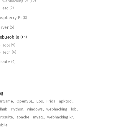
webhacking.kr
(12)
etc
(2)
aspberry Pi
(8)
erver
(5)
eb,Mobile
(15)
Tool
(9)
Tech
(6)
rivate
(0)
ag
arGame,
OpenSSL,
Los,
Frida,
apktool,
lhub,
Python,
Windows,
webhacking,
lob,
rpsuite,
apache,
mysql,
webhacking.kr,
bile,