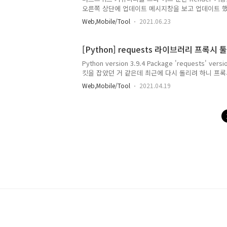
오른쪽 상단에 업데이트 메시지창을 보고 업데이트 했
Embedded browser initialization failed
Web,Mobile/Tool
2021.06.23
한 에러 메시지가 필요할 듯 하다. Help > Embedded 
Check 에서 확인 가능하다. manifest.properti
해당 디렉터리로 이동하려고 했더니 이동이 안된다. 
[Python] requests 라이브러리 프록시
하나 따라가니 manifest.properties 파일이 있
Python version 3.9.4 Package 'requests' ve
90.0.4430.212을 91.0.4472.101로 변경해준 
킷을 잡았던 거 같은데 최근에 다시 돌리려 하니 프록
터..
청하면 에러가 발생한다. 기존 GET 방식으로 요청 보내
Web,Mobile/Tool
2021.04.19
requests URL = 'https://limelee.xyz' res = requ
실행 시 이렇게 오류가 난다. 그래서 proxies 옵션을 
requests proxies = {'http' : 'http://127.0.0.1:808
'http://127.0.0.1:8080'} URL = 'https://limelee.x