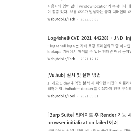
회 등등 그러나 해당 스크립트를 문자열을 실행할 수
사용자의 입력 값이 window.location의 속성이
적 자유로워 질 수 있다. 우회 예시 => 문자열 합치기.
이 종종 있다. 보통 XSS가 발생하는 공격 벡터인데 
또는 더블쿼터를 escape 처리를 해두기도 한다. 
Web,Mobile/Tech
2022.05.03
회가 가능하다. 사용자의 입력 값이 javascript 단의 lo
반영된다고 가정. - https://test.com?url=test';a
처리되어 원하는 스크립트 실행이 힘들어 보인다. - https
Log4shell(CVE-2021-44228) + JNDI In
url=javascript:alert(1) 싱글쿼터 혹은 더블쿼터
행이 가능하다. window.location.href 속성 외 
- log4shell log4j는 자바 로깅 프레임워크 중
lookups 기능에서 해석할 수 있는 형태면 해당 문자열을 
용해서 공격자의 서버에 있는 악성 페이로드를 요청한다. 
Web,Mobile/Tech
2021.12.17
위해 사용하는 JNDI Injection도 이해할 필요가 있다.
Reference를 반환하고 피해자의 서버는 Referenc
성 클래스 파일을 인스턴스화한다. (log4shell exploit 
[Vulhub] 설치 및 실행 방법
1. 개요 1-day 취약점 분석 시 취약한 버전의 어플
되어야 함. Vulhub는 docker를 이용하여 환경 
해당 문서는 Vulhub 를 이용해 취약점 환경 테스트
Web,Mobile/Tool
2021.09.01
다. 단, Vulhub는 모든 CVE를 지원하지는 않음. 2. V
치(optional) Ubuntu 64bit iso 설치 (link) VMWare
VMWare에 Ubuntu 설치 2) docker, docker-com
[Burp Suite] 업데이트 후 Render 기능
관리자 권한 상승 limelee@ubuntu:~$ sudo su [sud
browser initialization failed 에러
limelee: root@ubuntu:/..
버프스위트 커뮤니티를 쓰다 어느 순간 Render 기능