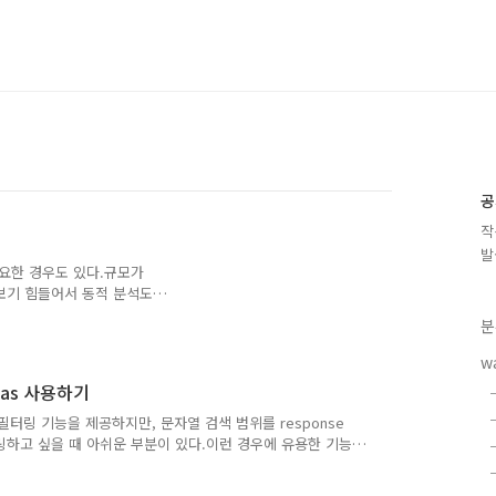
공
작
발
필요한 경우도 있다.규모가
보기 힘들어서 동적 분석도
모리 덤프도 뜨고 로직도 우회하
분
앱들이 많아졌다. 결국 이것도
록 탐지 로직들이 괴랄해진
w
하면 동적으로 클래스를 호출
bdas 사용하기
져 라이브러리 분석을 하기
리
다양한 필터링 기능을 제공하지만, 문자열 검색 범위를 response
on Bypa..
터링하고 싶을 때 아쉬운 부분이 있다.이런 경우에 유용한 기능
립트와 같이 정교한 필터링을 구현이 가능하다. Bambdas 예시
에서 Bambda mode 를 선택하면 커스텀 필터를 작성할 수 있