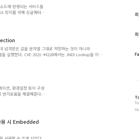
 있다면 이런 제한에서 비교
나 메소드에 반영되는 서비스들
.
XSS 방지를 위해 싱글쿼터
최
최
이것은 간단한 페이로드로 우
근
cation.href 속성 값에
글
lert(1)// 싱글쿼터가 escape
과
최
://test.com?
인
jection
 escape 우회없이 스크립트 실
기
일부 메소드에서도..
 하나인데 넘겨받은 값을 문자열 그대로 저장하는 것이 아니라
글
페
F
실행한다. CVE-2021-44228에서는 JNDI Lookup을 이
이
- JNDI Injection 피해자의 서버에 익스플로잇을 하기
스
 공격자의 LDAP(또는 rmi) 서버에서 JNDI Naming
e Object의 Codebase URL이 가르키는 신뢰되지 않는 악
북
flow 참조) 위 JN..
트
위
리케이션, 환경설정 등이 구성
터
구성의 번거로움을 해결해준다.
방
플
T
를 구성하는 방법을 기술한
To
문
러
ulhub 설치 1) 가상머신 설
자
그
Ye
 Workstation 설치 (link)
수
인
pose 설치 terminal 실행
 사용 시 Embedded
o] password for
을 사용할 수 없게 되었다.