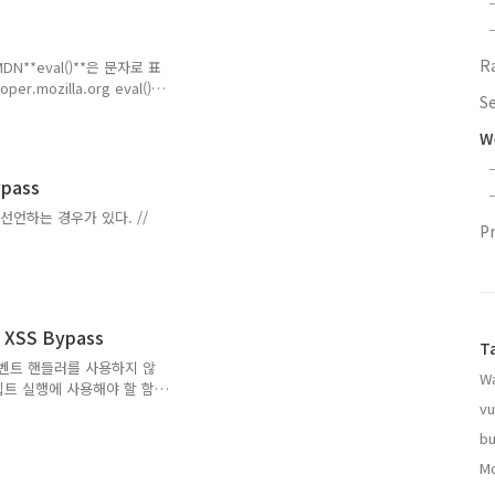
등은 공식 홈페이지 문서 페이지에서 확인 가능하다. 예시로
코드를 작성할 수 있다. if (re..
R
 MDN**eval()**은 문자로 표
.mozilla.org eval()은
S
 함수입니다. Function으
되어있는데 정확히 이게 무슨
W
스코프(Scope)라는게 있는
avaScript
pass
references and
 선언하는 경우가 있다. //
P
1&dept=0&name=%ED%85
e 필터링이 미흡할 경우 사용
다. 그래서 필터링을 적용
자를 사용 시 페이지 자체가
XSS Bypass
T
og eval ..
이벤트 핸들러를 사용하지 않
W
립트 실행에 사용해야 할 함
vu
필터링하고 있다면 이를 우회하
nfirm, prompt 등으로
bu
용하는게 아니라면 alert
Mo
드에서 "abc"를 공백으로
labcert"를 입력하여 우