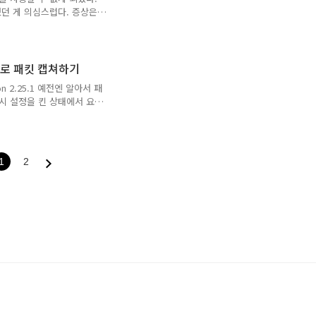
던 게 의심스럽다. 증상은
 라는 에러 메시지가 출력된다. 자세
Browser Health
es 파일이 없다고 한다. 그래서
뭔가 싶어 디렉터리를 하나
 툴로 패킷 캡쳐하기
는 디렉터리 명이 변경되었다.
rsion 2.25.1 예전엔 알아서 패
뒤 버프스위트를 재실행했다. 디렉
시 설정을 킨 상태에서 요
는 코드 import
ests.get(URL) print(res)
추가해주었다. import
0', 'https' :
1
2
yz' res = reque..