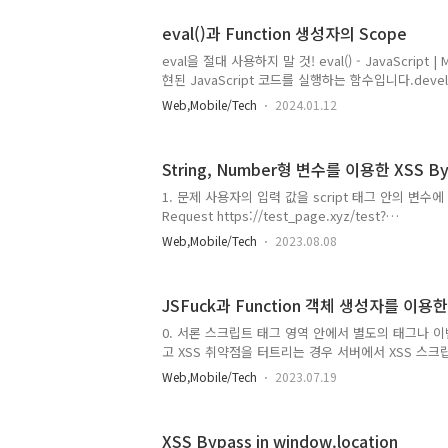
다. Montoya API를 기반으로 작성하고, 메소드 
response에서만 특정 문자열을 검색하려면 다음과 같은 
eval()과 Function 생성자의 Scope
eval을 절대 사용하지 말 것! eval() - JavaScript |
현된 JavaScript 코드를 실행하는 함수입니다.developer
인자로 받은 코드를 caller의 권한으로 수행하는 위험한
Web,Mobile/Tech
2024.01.12
로는 실현할 수 없는 공격이 가능합니다. 라고 작성
소린가 싶다. 그래서 좀 찾아봤다. 자바스크립트에는 
데 전역 스코프, 블록 스코프, 함수 스코프가 존재한다. J
String, Number형 변수를 이용한 XSS By
ScopeW3Schools offers free online tutorials, 
exercises in all the major languages..
1. 문제 사용자의 입력 값을 script 태그 안의 변수에
Request https://test_page.xyz/test?
code=CODE&mode=ACD&value=test&count=
Web,Mobile/Tech
2023.08.08
%8C%EC%8A%A4%ED%8A%B8 // Respons
자 입력 값에 악의적인 스크립트를 넣어 실행할 수 있
해보았다. 탐지하는 문자는 다음과 같고 탐지하는 문
JSFuck과 Function 객체 생성자를 이용한 
차단되도록 했다. ' " ` %0d %0a ; %20 () [] {} . + - string href concat
document script alert confirm prompt console.l
0. 서론 스크립트 태그 영역 안에서 별도의 태그나 
고 XSS 취약점을 터트리는 경우 서버에서 XSS 스크
수(여기서는 'alert' 를 예시로 든다.) 값 자체를 
Web,Mobile/Tech
2023.07.19
기가 쉽지가 않다. 필터링되어 있지 않은 비슷한 함수 co
대체하거나 서비스 자체의 필터링을 이용한 방법*을 이
자체를 우회하긴 어렵다. * 페이지를 불러오기 전 백엔
XSS Bypass in window.location
치환하는 서비스 자체의 시큐어코딩이 되어있을 경우 "a