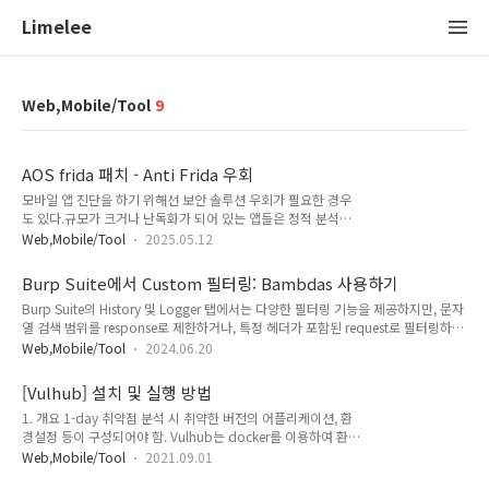
Limelee
Web,Mobile/Tool
9
AOS frida 패치 - Anti Frida 우회
모바일 앱 진단을 하기 위해선 보안 솔루션 우회가 필요한 경우
도 있다.규모가 크거나 난독화가 되어 있는 앱들은 정적 분석만
으로 보기 힘들어서 동적 분석도 겸한다. 이 때 자주 사용하는 게
Web,Mobile/Tool
2025.05.12
fridafrida로 메모리 덤프도 뜨고 로직도 우회하고 별 걸 다하니
까 요즘에는 Anti Frida가 적용된 앱들이 많아졌다. 결국 이것도
Burp Suite에서 Custom 필터링: Bambdas 사용하기
우회를 할 수 있다면 할 수 있는데 문제는 날이 갈수록 탐지 로직
Burp Suite의 History 및 Logger 탭에서는 다양한 필터링 기능을 제공하지만, 문자
들이 괴랄해진다.에러 메세지도 안 띄워주고 칼같이 죽여버리는
열 검색 범위를 response로 제한하거나, 특정 헤더가 포함된 request로 필터링하고
가하면 동적으로 클래스를 호출하기도 하고 .so파일이 앱 실행
싶을 때 아쉬운 부분이 있다.이런 경우에 유용한 기능이 Bambdas. Fiddler Classic
할 때 생성되고 지워져 라이브러리 분석을 하기 어렵게 하기도
Web,Mobile/Tool
2024.06.20
의 커스텀 스크립트와 같이 정교한 필터링을 구현이 가능하다. Bambdas 예시
한다. frida 탐지의 기본적인 탐지 원리
Proxy > HTTP history > Filter settings에서 Bambda mode 를 선택하면 커스텀
https://hackcatml.tistory.com/96 Frida Detection Bypa..
[Vulhub] 설치 및 실행 방법
필터를 작성할 수 있다. Montoya API를 기반으로 작성하고, 메소드 등은 공식 홈페
1. 개요 1-day 취약점 분석 시 취약한 버전의 어플리케이션, 환
이지 문서 페이지에서 확인 가능하다. 예시로 response에서만 특정 문자열을 검색
경설정 등이 구성되어야 함. Vulhub는 docker를 이용하여 환경
하려면 다음과 같은 코드를 작성할 수 있다. if (re..
구성의 번거로움을 해결해준다. 해당 문서는 Vulhub 를 이용해
Web,Mobile/Tool
2021.09.01
취약점 환경 테스트를 구성하는 방법을 기술한다. 단, Vulhub는