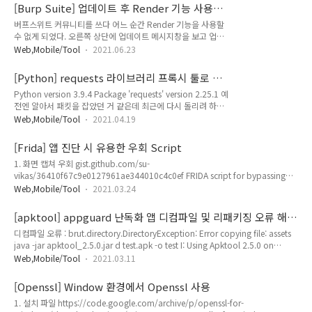
모든 CVE를 지원하지는 않음. 2. Vulhub 설치 1) 가상머신 설치
[Burp Suite] 업데이트 후 Render 기능 사용
(optional) Ubuntu 64bit iso 설치 (link) VMWare
시 Embedded browser initialization failed
버프스위트 커뮤니티를 쓰다 어느 순간 Render 기능을 사용할
Workstation 설치 (link) VMWare에 Ubuntu 설치 2) docker,
에러
수 없게 되었다. 오른쪽 상단에 업데이트 메시지창을 보고 업데
docker-compose 설치 terminal 실행 관리자 권한 상승
이트 했던 게 의심스럽다. 증상은 Embedded browser
limelee@ubuntu:~$ sudo su [sudo] password for
Web,Mobile/Tool
2021.06.23
initialization failed 라는 에러 메시지가 출력된다. 자세한 에
limelee: root@ubuntu:/..
러 메시지가 필요할 듯 하다. Help > Embedded Browser
[Python] requests 라이브러리 프록시 툴로 패
Health Check 에서 확인 가능하다. manifest.properties 파일
킷 캡쳐하기
Python version 3.9.4 Package 'requests' version 2.25.1 예
이 없다고 한다. 그래서 해당 디렉터리로 이동하려고 했더니 이
전엔 알아서 패킷을 잡았던 거 같은데 최근에 다시 돌리려 하니
동이 안된다. 뭔가 싶어 디렉터리를 하나하나 따라가니
프록시 설정을 킨 상태에서 요청하면 에러가 발생한다. 기존
manifest.properties 파일이 있는 디렉터리 명이 변경되었다.
Web,Mobile/Tool
2021.04.19
GET 방식으로 요청 보내는 코드 import requests URL =
90.0.4430.212을 91.0.4472.101로 변경해준 뒤 버프스위트
'https://limelee.xyz' res = requests.get(URL) print(res) 실행
를 재실행했다. 디렉터..
[Frida] 앱 진단 시 유용한 우회 Script
시 이렇게 오류가 난다. 그래서 proxies 옵션을 추가해주었다.
1. 화면 캡쳐 우회 gist.github.com/su-
import requests proxies = {'http' :
vikas/36410f67c9e0127961ae344010c4c0ef FRIDA script for bypassing
'http://127.0.0.1:8080', 'https' : 'http://127.0.0.1:8080'}
Android FLAG_SECURE FRIDA script for bypassing Android FLAG_SECURE.
URL = 'https://limelee.xyz' res = reque..
Web,Mobile/Tool
2021.03.24
GitHub Gist: instantly share code, notes, and snippets. gist.github.com 2.
ssl pinning 우회 https://codeshare.frida.re/@akabe1/frida-multiple-
[apktool] appguard 난독화 앱 디컴파일 및 리패키징 오류 해
unpinning/ Frida CodeShare codeshare.frida.re
결
디컴파일 오류 : brut.directory.DirectoryException: Error copying file: assets
https://gist.github.com/1mm0rt41PC/4f37f3df5526..
java -jar apktool_2.5.0.jar d test.apk -o test I: Using Apktool 2.5.0 on
test.apk I: Loading resource table... I: Decoding AndroidManifest.xml with
Web,Mobile/Tool
2021.03.11
resources... I: Loading resource table from file:
C:\Users\home\AppData\Local\apktool\framework\1.apk I: Regular
[Openssl] Window 환경에서 Openssl 사용
manifest package... I: Decoding file-resources... I: Decoding val..
1. 설치 파일 https://code.google.com/archive/p/openssl-for-