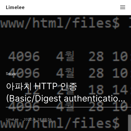
Limelee
Server
아파치 HTTP 인증
(Basic/Digest authentication)
적용
LimeLee
2022. 4. 28. 18:36