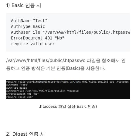
1) Basic 인증 시
AuthName "Test"

AuthType Basic

AuthUserFile "/var/www/html/files/public/.htpasswd"

ErrorDocument 401 "No"

require valid-user
/var/www/html/files/public/.htpasswd 파일을 참조해서 인
증하고 인증 방식은 기본 인증(Basic)을 사용한다.
.htaccess 파일 설정(Basic 인증)
2) Digest 인증 시