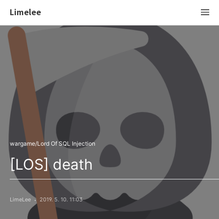
Limelee
wargame/Lord Of SQL Injection
[LOS] death
LimeLee
2019. 5. 10. 11:03