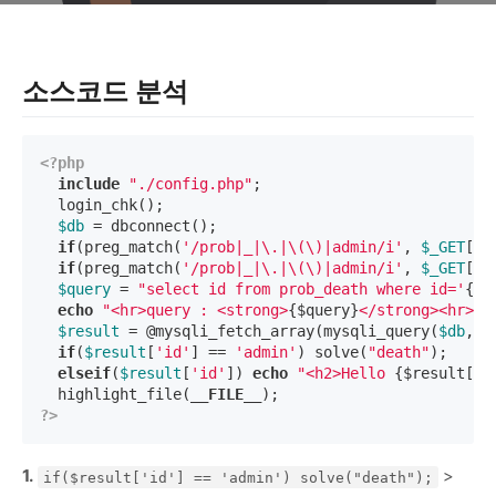
소스코드 분석
<?php
include
"./config.php"
; 

  login_chk();

$db
 = dbconnect();

if
(preg_match(
'/prob|_|\.|\(\)|admin/i'
, 
$_GET
[id
if
(preg_match(
'/prob|_|\.|\(\)|admin/i'
, 
$_GET
[pw
$query
 = 
"select id from prob_death where id='
{$_
echo
"<hr>query : <strong>
{$query}
</strong><hr><b
$result
 = @mysqli_fetch_array(mysqli_query(
$db
,
$q
if
(
$result
[
'id'
] == 
'admin'
) solve(
"death"
);

elseif
(
$result
[
'id'
]) 
echo
"<h2>Hello 
{$result['i
  highlight_file(
__FILE__
?>
1.
>
if($result['id'] == 'admin') solve("death");