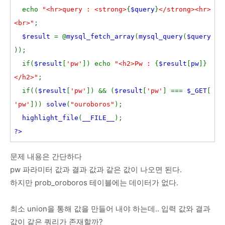
echo
"<hr>query : <strong>
{
$query
}
</strong><hr>
<br>"
;
$result
= @
mysql_fetch_array
(
mysql_query
(
$query
));
if(
$result
[
'pw'
]) echo
"<h2>Pw :
{
$result
[
pw
]}
</h2>"
;
if((
$result
[
'pw'
]) && (
$result
[
'pw'
] ===
$_GET
[
'pw'
]))
solve
(
"ouroboros"
);
highlight_file
(
__FILE__
);
?>
문제 내용은 간단하다
pw 파라미터 값과 결과 값과 같은 값이 나오면 된다.
하지만 prob_oroboros 테이블에는 데이터가 없다.
최소 union을 통해 값을 만들어 내야 하는데.. 입력 값와 결과
값이 같은 쿼리가 존재할까?