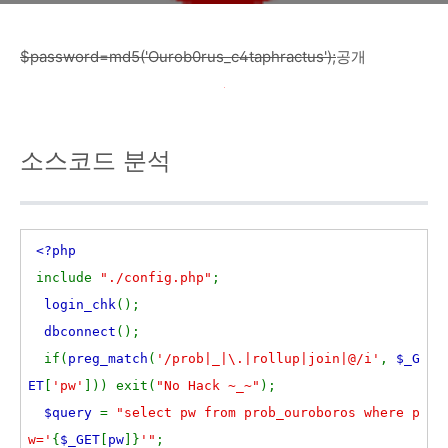
$password=md5('Ourob0rus_c4taphractus');
공개
소스
코드 분석
<?php
include
"./config.php"
;
login_chk
();
dbconnect
();
if(
preg_match
(
'/prob|_|\.|rollup|join|@/i'
,
$_G
ET
[
'pw'
])) exit(
"No Hack ~_~"
);
$query
=
"select pw from prob_ouroboros where p
w='
{
$_GET
[
pw
]}
'"
;