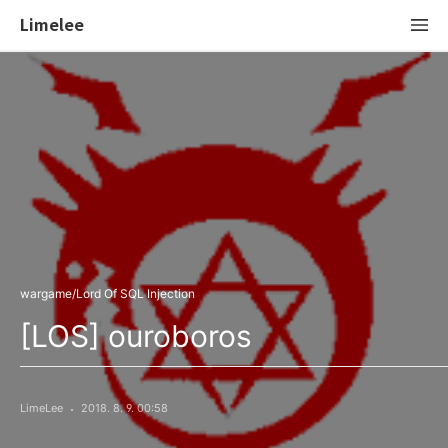
Limelee
wargame/Lord Of SQL Injection
[LOS] ouroboros
LimeLee
2018. 8. 9. 00:58