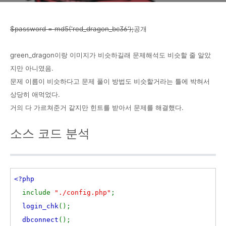
$password = md5('
red_dragon_bc36');
공개
green_dragon이랑 이미지가 비슷하길래 문제해석도 비슷할 줄 알았
지만 아니였음.
문제 이름이 비슷하다고 문제 풀이 방법도 비슷할거라는 틀에 박혀서
상당히 애먹었다.
거의 다 가르쳐준거 같지만 힌트를 받아서 문제를 해결했다.
소스 코드 분석
<?php
include
"./config.php"
;
login_chk
();
dbconnect
();