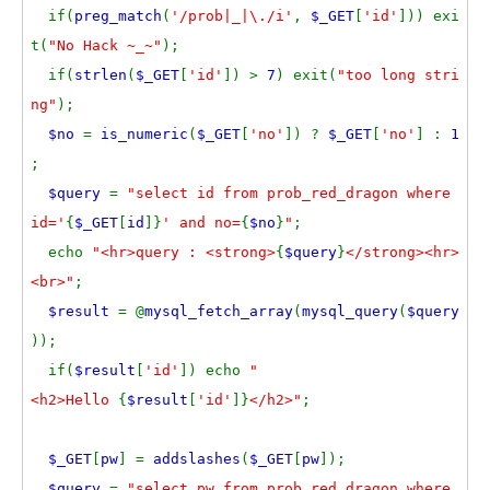
if(
preg_match
(
'/prob|_|\./i'
,
$_GET
[
'id'
])) exi
t(
"No Hack ~_~"
);
if(
strlen
(
$_GET
[
'id'
]) >
7
) exit(
"too long stri
ng"
);
$no
=
is_numeric
(
$_GET
[
'no'
]) ?
$_GET
[
'no'
] :
1
;
$query
=
"select id from prob_red_dragon where
id='
{
$_GET
[
id
]}
' and no=
{
$no
}
"
;
echo
"<hr>query : <strong>
{
$query
}
</strong><hr>
<br>"
;
$result
= @
mysql_fetch_array
(
mysql_query
(
$query
));
if(
$result
[
'id'
]) echo
"
<h2>Hello
{
$result
[
'id'
]}
</h2>"
;
$_GET
[
pw
] =
addslashes
(
$_GET
[
pw
]);
$query
=
"select pw from prob_red_dragon where