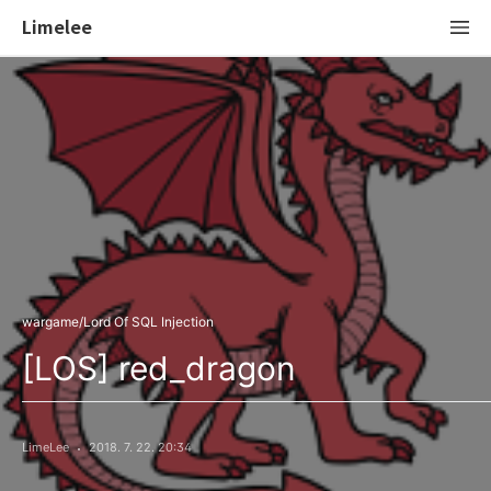
Limelee
wargame/Lord Of SQL Injection
[LOS] red_dragon
LimeLee
2018. 7. 22. 20:34