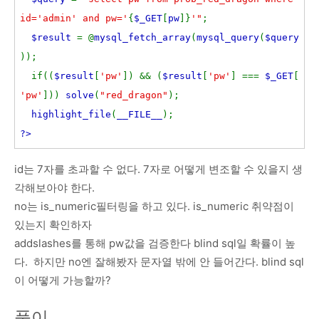
id='admin' and pw='
{
$_GET
[
pw
]}
'"
;
$result
= @
mysql_fetch_array
(
mysql_query
(
$query
));
if((
$result
[
'pw'
]) && (
$result
[
'pw'
] ===
$_GET
[
'pw'
]))
solve
(
"red_dragon"
);
highlight_file
(
__FILE__
);
?>
id는 7자를 초과할 수 없다. 7자로 어떻게 변조할 수 있을지 생
각해보아야 한다.
no는 is_numeric필터링을 하고 있다. is_numeric 취약점이
있는지 확인하자
addslashes를 통해 pw값을 검증한다 blind sql일 확률이 높
다. 하지만 no엔 잘해봤자 문자열 밖에 안 들어간다. blind sql
이 어떻게 가능할까?
풀이