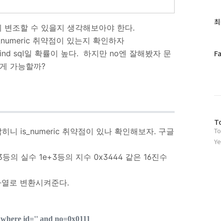
글
과
최
떻게 변조할 수 있을지 생각해보아야 한다.
인
기
is_numeric 취약점이 있는지 확인하자
글
페
lind sql일 확률이 높다. 하지만 no엔 잘해봤자 문
F
이
어떻게 가능할까?
스
북
트
위
터
방
플
T
To
니 is_numeric 취약점이 있나 확인해보자. 구글
문
러
자
그
Ye
수
인
.23등의 실수 1e+3등의 지수 0x3444 같은 16진수
자열로 변환시켜준다.
 where id='' and no=0x0111