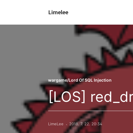
Limelee
wargame/Lord Of SQL Injection
[LOS] red_d
LimeLee
2018. 7. 22. 20:34