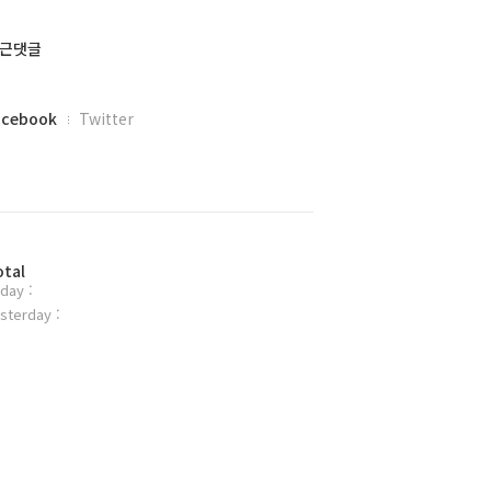
근댓글
acebook
Twitter
otal
day :
sterday :