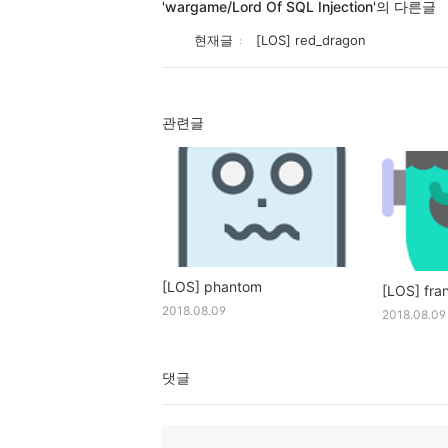
'wargame/Lord Of SQL Injection'의 다른글
현재글
[LOS] red_dragon
관련글
[LOS] phantom
[LOS] fra
2018.08.09
2018.08.09
댓글