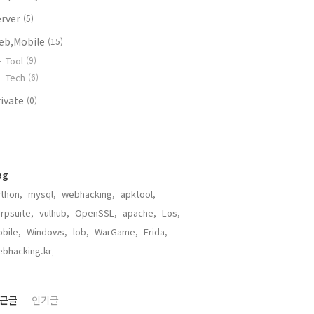
erver
(5)
eb,Mobile
(15)
Tool
(9)
Tech
(6)
rivate
(0)
ag
thon,
mysql,
webhacking,
apktool,
rpsuite,
vulhub,
OpenSSL,
apache,
Los,
bile,
Windows,
lob,
WarGame,
Frida,
bhacking.kr,
근글
인기글