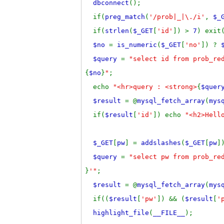
dbconnect
();
if(
preg_match
(
'/prob|_|\./i'
,
$_
if(
strlen
(
$_GET
[
'id'
]) >
7
) exit
$no
=
is_numeric
(
$_GET
[
'no'
]) ?
$query
=
"select id from prob_re
{
$no
}
"
;
echo
"<hr>query : <strong>
{
$quer
$result
= @
mysql_fetch_array
(
mys
if(
$result
[
'id'
]) echo
"<h2>Hel
$_GET
[
pw
] =
addslashes
(
$_GET
[
pw
]
$query
=
"select pw from prob_re
}
'"
;
$result
= @
mysql_fetch_array
(
mys
if((
$result
[
'pw'
]) && (
$result
[
'
highlight_file
(
__FILE__
);