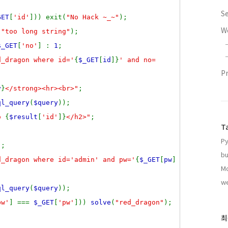
S
GET
[
'id'
])) exit(
"No Hack ~_~"
);
W
(
"too long string"
);
$_GET
[
'no'
] :
1
;
d_dragon where id='
{
$_GET
[
id
]}
' and no=
P
y
}
</strong><hr><br>"
;
ql_query
(
$query
));
lo
{
$result
[
'id'
]}
</h2>"
;
T
Py
);
bu
d_dragon where id='admin' and pw='
{
$_GET
[
pw
]
Mo
we
ql_query
(
$query
));
pw'
] ===
$_GET
[
'pw'
]))
solve
(
"red_dragon"
);
최
최
근