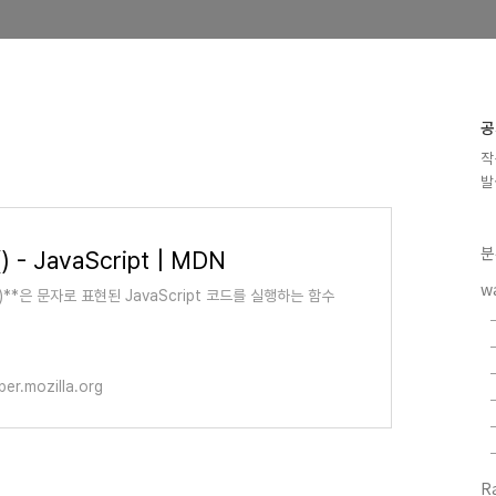
공
작
발
분
() - JavaScript | MDN
w
l()**은 문자로 표현된 JavaScript 코드를 실행하는 함수
per.mozilla.org
R