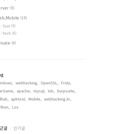
erver
(5)
eb,Mobile
(15)
Tool
(9)
Tech
(6)
rivate
(0)
ag
indows,
webhacking,
OpenSSL,
Frida,
arGame,
apache,
mysql,
lob,
burpsuite,
lhub,
apktool,
Mobile,
webhacking.kr,
thon,
Los,
근글
인기글