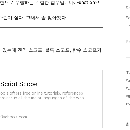
의 권한으로 수행하는 위험한 함수입니다.
Function
으
S
W
린가 싶다. 그래서 좀 찾아봤다.
P
 있는데 전역 스코프, 블록 스코프, 함수 스코프가
T
W
Script Scope
W
ols offers free online tutorials, references
vu
ercises in all the major languages of the web.
ng popular subjects like HTML, CSS,
Py
ript, Python, SQL, Java, and many, many more.
3schools.com
최
최
근