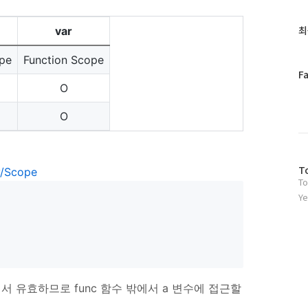
글
과
최
var
인
기
pe
Function Scope
글
페
F
이
O
스
북
O
트
위
터
방
플
T
ry/Scope
To
문
러
자
그
Ye
수
인
프에서 유효하므로 func 함수 밖에서 a 변수에 접근할