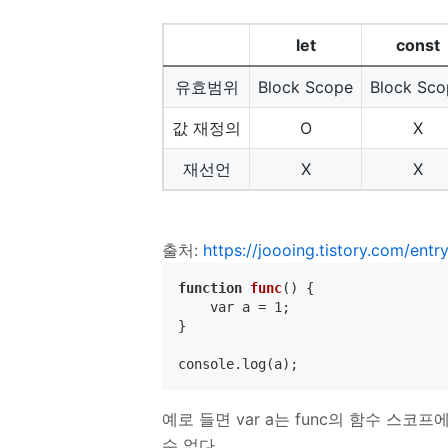
let
const
유효범위
Block Scope
Block Sco
값 재정의
O
X
재선언
X
X
출처:
https://joooing.tistory.com/ent
function
func
() {

    var a = 1;

}

console.log(a);
예로 들면 var a는 func의 함수 스코
수 없다.