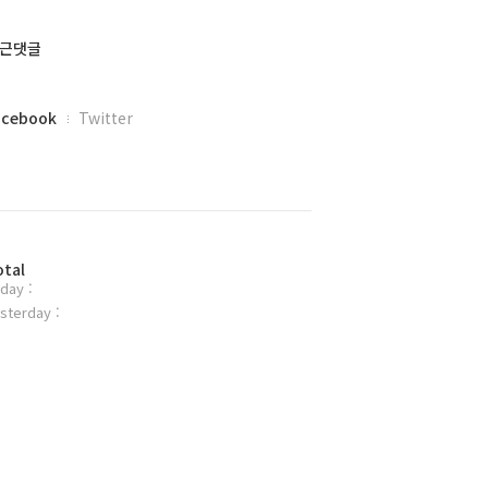
근댓글
acebook
Twitter
otal
day :
sterday :