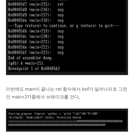
이번에도 main이 끝나는 ret 함수에서 bof가 일어나므로 그전
인 main+211쯤에서 브레이크를 건다,