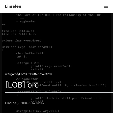
Limelee
wargame/Lord Of Buffer overflow
[LOB] orc
LimeLee
2018. 8. 13. 02:44