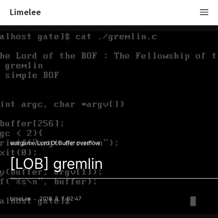
Limelee
wargame/Lord Of Buffer overflow
[LOB] gremlin
LimeLee
2018. 8. 7. 02:47