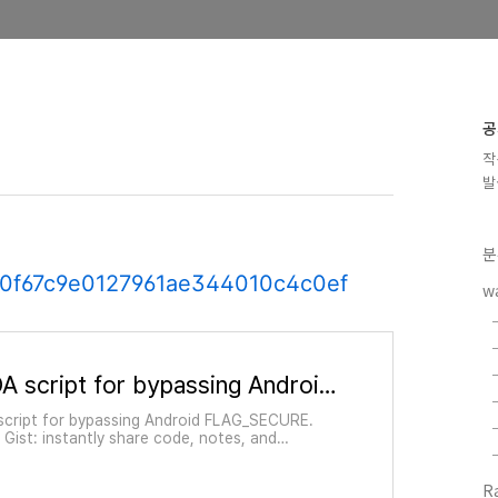
공
작
발
분
410f67c9e0127961ae344010c4c0ef
w
FRIDA script for bypassing Android FLAG_SECURE
script for bypassing Android FLAG_SECURE.
 Gist: instantly share code, notes, and
ts.
R