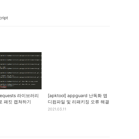
ript
] requests 라이브러리
[apktool] appguard 난독화 앱
로 패킷 캡쳐하기
디컴파일 및 리패키징 오류 해결
2021.03.11