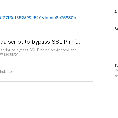
글
과
최
인
C/4f37f3df552699e52061dcdc8c75930b
기
글
페
F
이
스
A Frida script to bypass SSL Pinning on Android and webview security. https://blog.jamie.holdings/2019/01/19/advanced-certifica
북
트
a script to bypass SSL Pinning on Android and
위
w security.
//blog.jamie.holdings/2019/01/19/advanced-
터
icate-bypassing-in-android-with-frida/. An
방
플
T
 has been done here =&g...
To
문
러
ithub.com
자
그
Ye
수
인