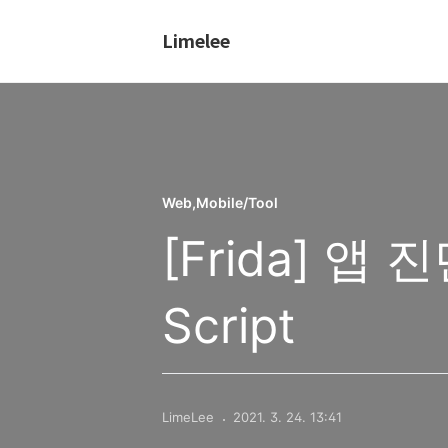
Limelee
Web,Mobile/Tool
[Frida] 앱
Script
LimeLee
2021. 3. 24. 13:41