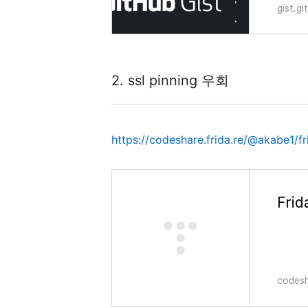
gist.g
2. ssl pinning 우회
https://codeshare.frida.re/@akabe1/fr
Frid
codesh