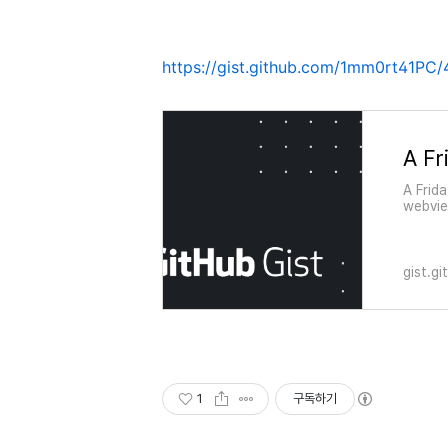
https://gist.github.com/1mm0rt41P
A Frid
webvie
https:
certif
update
gist.g
1
구독하기