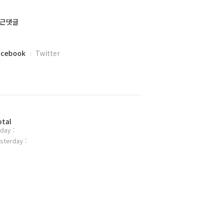
근댓글
acebook
Twitter
otal
day :
sterday :