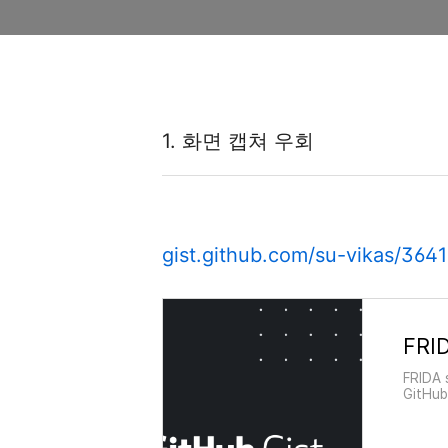
1. 화면 캡쳐 우회
gist.github.com/su-vikas/36
FRIDA 
GitHub
snippe