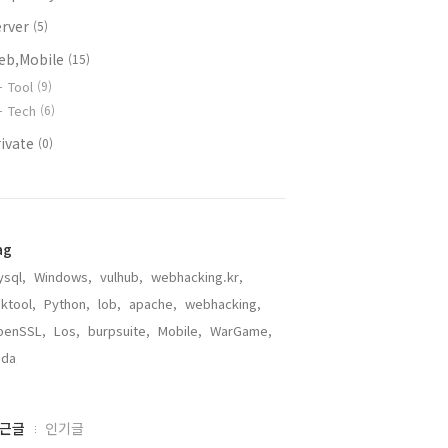
erver
(5)
eb,Mobile
(15)
Tool
(9)
Tech
(6)
rivate
(0)
ag
sql,
Windows,
vulhub,
webhacking.kr,
ktool,
Python,
lob,
apache,
webhacking,
penSSL,
Los,
burpsuite,
Mobile,
WarGame,
ida,
근글
인기글