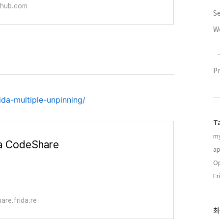
ithub.com
S
W
P
ida-multiple-unpinning/
T
my
a CodeShare
ap
O
Fr
are.frida.re
최
최
근