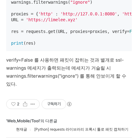
warnings.filterwarnings(
"ignore"
)

proxies = {
'http'
 : 
'http://127.0.0.1:8080'
, 
'https
URL = 
'https://limelee.xyz'
res = requests.get(URL, proxies=proxies, verify=
Fal
print
(res)
verify=False 를
사용하면 패킷이 잡히는 것과 별개로 ssl-
warnings 메세지가 출력되는데 메세지가 거슬릴 시
warnings.filterwarnings("ignore") 를 통해 안보이게 할 수
있다.
2
구독하기
'Web,Mobile/Tool'의 다른글
현재글
[Python] requests 라이브러리 프록시 툴로 패킷 캡쳐하기