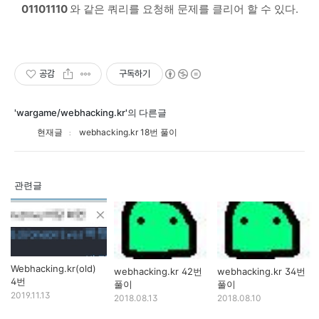
01101110
와 같은 쿼리를 요청해 문제를 클리어 할 수 있다.
공감
구독하기
'wargame/webhacking.kr'의 다른글
현재글
webhacking.kr 18번 풀이
관련글
Webhacking.kr(old)
webhacking.kr 42번
webhacking.kr 34번
4번
풀이
풀이
2019.11.13
2018.08.13
2018.08.10