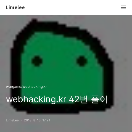
Limelee
wargame/webhacking.kr
webhacking.kr 42번 풀이
LimeLee
2018. 8. 13. 17:21