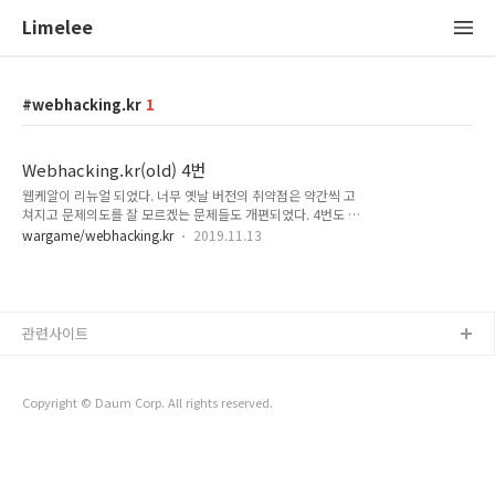
Limelee
webhacking.kr
1
Webhacking.kr(old) 4번
웹케알이 리뉴얼 되었다. 너무 옛날 버전의 취약점은 약간씩 고
쳐지고 문제의도를 잘 모르겠는 문제들도 개편되었다. 4번도 이
에 해당된다. 기존문제는 base64로 인코딩된 값을 풀어 나오는
wargame/webhacking.kr
2019.11.13
sha1의 값을 rainbow 테이블로 찾아내면 되는 문제였다. sha1
의 레인보우 테이블은 웹에서 지원하는 경우가 많기 때문에 쉽게
찾을 수 있었지만, 리뉴얼 되면서 의도된 바는 레인보우 테이블
이 어떻게 만들어지는 지에 대한 원리를 직접 느껴보길 바라는
의도인 것으로 보인다. 바뀐 문제를 풀어보자. Password
관련사이트
[view-source] $hash =
rand(10000000,99999999)."salt_for_you"; 10000000에
서 99999999 사이의 숫자를 하나 뽑아 salt_for_you와 합친
다. ..
Copyright © Daum Corp. All rights reserved.