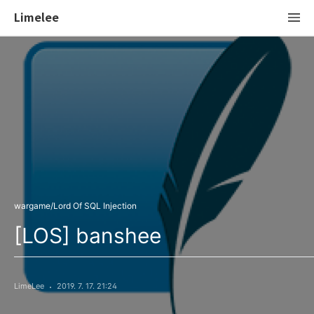
Limelee
wargame/Lord Of SQL Injection
[LOS] banshee
LimeLee
2019. 7. 17. 21:24