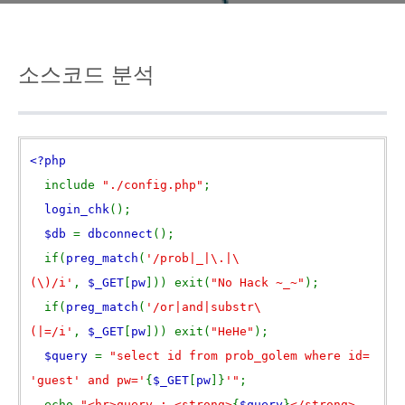
소스코드 분석
<?php
include
"./config.php"
;
login_chk
();
$db
=
dbconnect
();
if(
preg_match
(
'/prob|_|\.|\
(\)/i'
,
$_GET
[
pw
])) exit(
"No Hack ~_~"
);
if(
preg_match
(
'/or|and|substr\
(|=/i'
,
$_GET
[
pw
])) exit(
"HeHe"
);
$query
=
"select id from prob_golem where id=
'guest' and pw='
{
$_GET
[
pw
]}
'"
;
echo
"<hr>query : <strong>
{
$query
}
</strong>