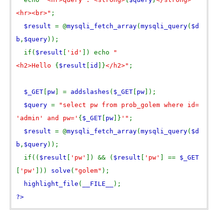
<hr><br>"
;
$result
= @
mysqli_fetch_array
(
mysqli_query
(
$d
b
,
$query
));
if(
$result
[
'id'
]) echo
"
<h2>Hello
{
$result
[
id
]}
</h2>"
;
$_GET
[
pw
] =
addslashes
(
$_GET
[
pw
]);
$query
=
"select pw from prob_golem where id=
'admin' and pw='
{
$_GET
[
pw
]}
'"
;
$result
= @
mysqli_fetch_array
(
mysqli_query
(
$d
b
,
$query
));
if((
$result
[
'pw'
]) && (
$result
[
'pw'
] ==
$_GET
[
'pw'
]))
solve
(
"golem"
);
highlight_file
(
__FILE__
);
?>