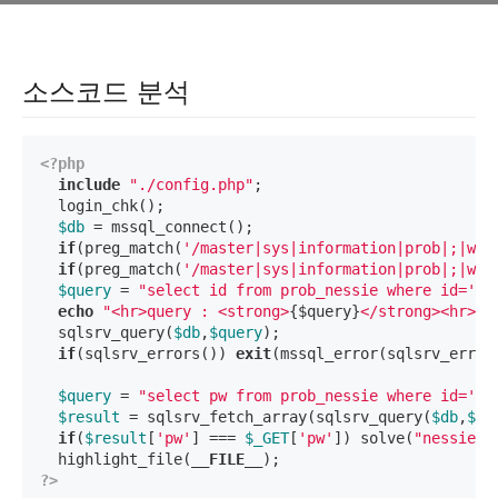
소스코드 분석
<?php
include
"./config.php"
;

  login_chk();

$db
 = mssql_connect();

if
(preg_match(
'/master|sys|information|prob|;|wai
if
(preg_match(
'/master|sys|information|prob|;|wai
$query
 = 
"select id from prob_nessie where id='
{$
echo
"<hr>query : <strong>
{$query}
</strong><hr><b
  sqlsrv_query(
$db
,
$query
);

if
(sqlsrv_errors()) 
exit
(mssql_error(sqlsrv_errors
$query
 = 
"select pw from prob_nessie where id='ad
$result
 = sqlsrv_fetch_array(sqlsrv_query(
$db
,
$qu
if
(
$result
[
'pw'
] === 
$_GET
[
'pw'
]) solve(
"nessie"
);
  highlight_file(
__FILE__
?>