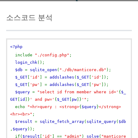
소스코드 분석
<?php
include
"./config.php"
;
login_chk
();
$db
=
sqlite_open
(
"./db/manticore.db"
);
$_GET
[
'id'
] =
addslashes
(
$_GET
[
'id'
]);
$_GET
[
'pw'
] =
addslashes
(
$_GET
[
'pw'
]);
$query
=
"select id from member where id='
{
$_
GET
[
id
]}
' and pw='
{
$_GET
[
pw
]}
'"
;
echo
"<hr>query : <strong>
{
$query
}
</strong>
<hr><br>"
;
$result
=
sqlite_fetch_array
(
sqlite_query
(
$db
,
$query
));
if(
$result
[
'id'
] ==
"admin"
)
solve
(
"manticore