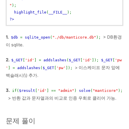
"
);
highlight_file
(
__FILE__
);
?>
1.
> DB환경
$db
=
sqlite_open
(
"./db/manticore.db"
);
이 sqlite.
2.
$_GET
[
'id'
] =
addslashes
(
$_GET
[
'id'
]);
$_GET
[
'pw
>
이스케이프 문자 앞에
'
] =
addslashes
(
$_GET
[
'pw'
]);
백슬래시(\) 추가.
3.
if(
$result
[
'id'
] ==
"admin"
)
solve
(
"manticore"
);
> 반환 값과 문자열과의 비교로 인증 우회로 클리어 가능.
문제 풀이