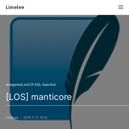
Limelee
wargame/Lord Of SQL Injection
[LOS] manticore
LimeLee
2019. 7. 17. 12:12