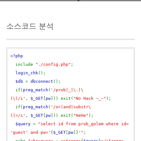
소스코드 분석
<?php
include
"./config.php"
;
login_chk
();
$db
=
dbconnect
();
if(
preg_match
(
'/prob|_|\.|\
(\)/i'
,
$_GET
[
pw
])) exit(
"No Hack ~_~"
);
if(
preg_match
(
'/or|and|substr\
(|=/i'
,
$_GET
[
pw
])) exit(
"HeHe"
);
$query
=
"select id from prob_golem where id=
'guest' and pw='
{
$_GET
[
pw
]}
'"
;
echo
"<hr>query : <strong>
{
$query
}
</strong>