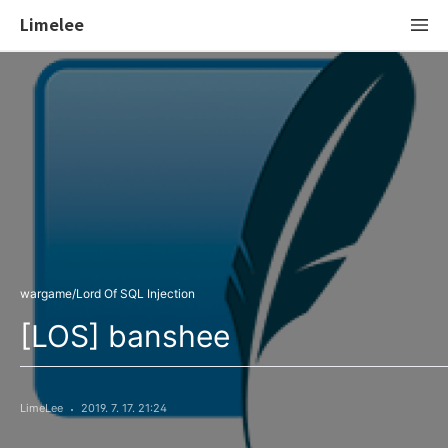
Limelee
wargame/Lord Of SQL Injection
[LOS] banshee
LimeLee
2019. 7. 17. 21:24