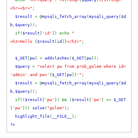
<hr><br>"
;
$result
= @
mysqli_fetch_array
(
mysqli_query
(
$d
b
,
$query
));
if(
$result
[
'id'
]) echo
"
<h2>Hello
{
$result
[
id
]}
</h2>"
;
$_GET
[
pw
] =
addslashes
(
$_GET
[
pw
]);
$query
=
"select pw from prob_golem where id=
'admin' and pw='
{
$_GET
[
pw
]}
'"
;
$result
= @
mysqli_fetch_array
(
mysqli_query
(
$d
b
,
$query
));
if((
$result
[
'pw'
]) && (
$result
[
'pw'
] ==
$_GET
[
'pw'
]))
solve
(
"golem"
);
highlight_file
(
__FILE__
);
?>