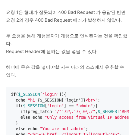
요청 1은 형태가 잘못되어 400 Bad Request 가 응답된 반면
요청 2의 경우 400 Bad Request 에러가 발생하지 않았다.
두 요청을 통해 개행문자가 개행으로 인식된다는 것을 확인했
다.
Request Header에 원하는 값을 넣을 수 있다.
헤더에 무슨 값을 넣어야할 지는 아래의 소스에서 유추할 수
있다.
if
(
$_SESSION
[
'login'
]){

echo
"hi 
{$_SESSION['login']}
<br>"
;

if
(
$_SESSION
[
'login'
] == 
"admin"
){

if
(preg_match(
"/^172\.17\.0\./"
,
$_SERVER
[
'REMOT
else
echo
"Only access from virtual IP address"
;
  }

else
echo
"You are not admin"
;

echo
"<br><a href=./?logout=1>[logout]</a>"
;
