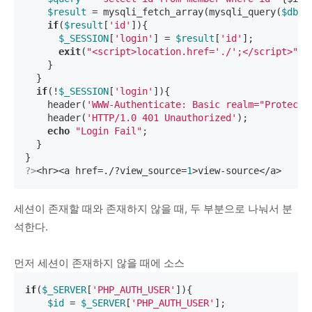
$result
 = mysqli_fetch_array(mysqli_query(
$db
,
$
if
(
$result
[
'id'
]){

$_SESSION
[
'login'
] = 
$result
[
'id'
];

exit
(
"<script>location.href='./';</script>"
);

    }

  }

if
(!
$_SESSION
[
'login'
]){

    header(
'WWW-Authenticate: Basic realm="Protecte
    header(
'HTTP/1.0 401 Unauthorized'
);

echo
"Login Fail"
;

  }

?>
<hr><a href=./?view_source=
1
>view-source</a>
세션이 존재할 때와 존재하지 않을 때, 두 부분으로 나눠서 분
석한다.
먼저 세션이 존재하지 않을 때에 소스
if
(
$_SERVER
[
'PHP_AUTH_USER'
]){

$id
 = 
$_SERVER
[
'PHP_AUTH_USER'
];
