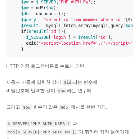
$pw
 = 
$_SERVER
[
'PHP_AUTH_PW'
];

$pw
 = md5(
$pw
);

$db
 = dbconnect();

$query
 = 
"select id from member where id='
{$id}
$result
 = mysqli_fetch_array(mysqli_query(
$db
,
$
if
(
$result
[
'id'
]){

$_SESSION
[
'login'
] = 
$result
[
'id'
];

exit
(
"<script>location.href='./';</script>"
);

    }
HTTP 인증 로그인버튼을 누르게 되면
사용자 이름에 입력한 값이
라는 변수에
$id
비밀번호에 입력한 값이
라는 변수에
$pw
그리고
변수의 값은
해시를 한번 거침.
$pw
md5
과
$_SERVER['PHP_AUTH_USER']
가 쿼리에 각각 들어가게
md5($_SERVER['PHP_AUTH_PW'])