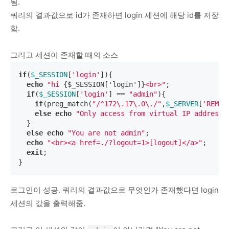
됨.
쿼리의 결과값으로 id가 존재하면 login 세션에 해당 id를 저장
함.
그리고 세션이 존재할 때의 소스
if
(
$_SESSION
[
'login'
]){

echo
"hi 
{$_SESSION['login']}
<br>"
;

if
(
$_SESSION
[
'login'
] == 
"admin"
){

if
(preg_match(
"/^172\.17\.0\./"
,
$_SERVER
[
'REMOT
else
echo
"Only access from virtual IP address"
;
  }

else
echo
"You are not admin"
;

echo
"<br><a href=./?logout=1>[logout]</a>"
;

exit
;

}
로그인이 성공. 쿼리의 결과값으로 무엇인가 존재했다면 login
세션의 값을 출력해줌.