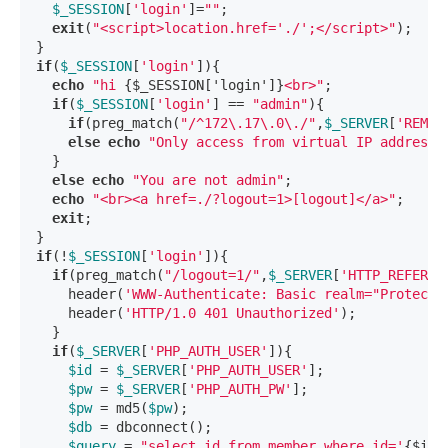
$_SESSION
[
'login'
]=
""
;

exit
(
"<script>location.href='./';</script>"
);

if
(
$_SESSION
[
'login'
]){

echo
"hi 
{$_SESSION['login']}
<br>"
;

if
(
$_SESSION
[
'login'
] == 
"admin"
){

if
(preg_match(
"/^172\.17\.0\./"
,
$_SERVER
[
'REMOT
else
echo
"Only access from virtual IP address"
;
  }

else
echo
"You are not admin"
;

echo
"<br><a href=./?logout=1>[logout]</a>"
;

exit
;

if
(!
$_SESSION
[
'login'
]){

if
(preg_match(
"/logout=1/"
,
$_SERVER
[
'HTTP_REFERER
    header(
'WWW-Authenticate: Basic realm="Protecte
    header(
'HTTP/1.0 401 Unauthorized'
);

  }

if
(
$_SERVER
[
'PHP_AUTH_USER'
]){

$id
 = 
$_SERVER
[
'PHP_AUTH_USER'
];

$pw
 = 
$_SERVER
[
'PHP_AUTH_PW'
];

$pw
 = md5(
$pw
);

$db
 = dbconnect();

$query
 = 
"select id from member where id='
{$id}