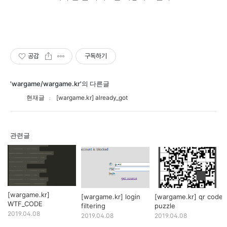
공감
구독하기
'wargame/wargame.kr'의 다른글
현재글
[wargame.kr] already_got
관련글
[wargame.kr]
[wargame.kr] login
[wargame.kr] qr code
WTF_CODE
filtering
puzzle
2019.04.08
2019.04.08
2019.04.08