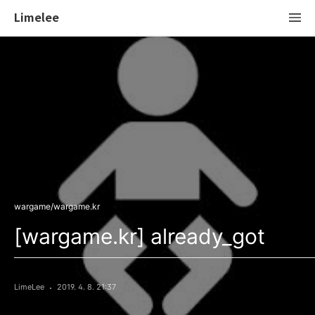
Limelee
wargame/wargame.kr
[wargame.kr] already_got
LimeLee
2019. 4. 8. 21:37