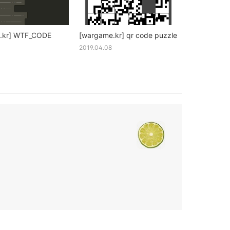
.kr] WTF_CODE
[wargame.kr] qr code puzzle
2019.04.08