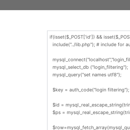
if(isset(
$_POST
[
'id'
]) && isset(
$_POS
include(
"../lib.php"
);
# include for a
mysql_connect
(
"localhost"
,
"login_fi
mysql_select_db
(
"login_filtering"
);
mysql_query
(
"set names utf8"
);
$key
=
auth_code
(
"login filtering"
);
$id
=
mysql_real_escape_string
(
tr
$ps
=
mysql_real_escape_string
(
tr
$row
=
mysql_fetch_array
(
mysql_qu