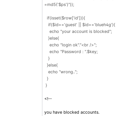
=md5('
$ps
')"
));
if(isset(
$row
[
'id'
])){
if(
$id
==
'guest'
||
$id
==
'blueh4g'
){
echo
"your account is blocked"
;
}else{
echo
"login ok"
.
"<br />"
;
echo
"Password : "
.
$key
;
}
}else{
echo
"wrong.."
;
}
}
<!--
you have blocked accounts.