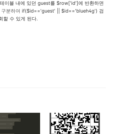
 테이블 내에 있던
guest를
$row
[
'id'
]에
반환하면
자를 구분하여
if(
$id
==
'guest'
||
$id
==
'blueh4g'
) 검
회할 수 있게 된다.