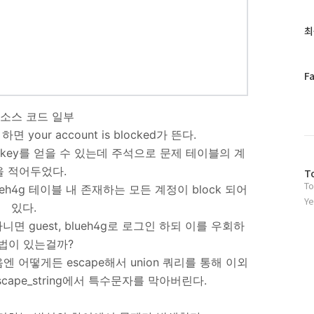
글
과
최
인
기
글
페
F
이
스
 소스 코드 일부
북
트
면 your account is blocked가 뜬다.
위
key를 얻을 수 있는데 주석으로 문제 테이블의 계
터
을 적어두었다.
방
플
T
To
문
러
eh4g 테이블 내 존재하는 모든 계정이 block 되어
자
그
Ye
있다.
수
인
 guest, blueh4g로 로그인 하되 이를 우회하
법이 있는걸까?
 어떻게든 escape해서 union 쿼리를 통해 이외
ape_string에서 특수문자를 막아버린다.