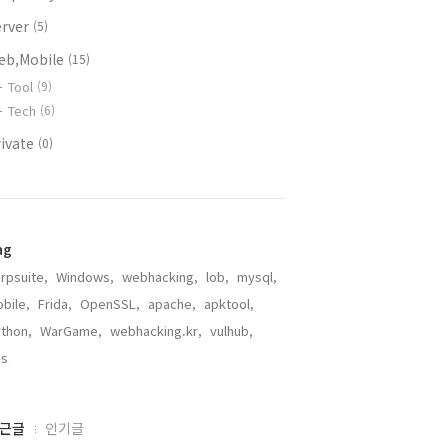
erver
(5)
eb,Mobile
(15)
Tool
(9)
Tech
(6)
rivate
(0)
ag
rpsuite,
Windows,
webhacking,
lob,
mysql,
bile,
Frida,
OpenSSL,
apache,
apktool,
thon,
WarGame,
webhacking.kr,
vulhub,
s,
근글
인기글