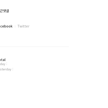
근댓글
acebook
Twitter
otal
day :
sterday :