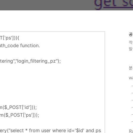
공
T
[
'ps'
])){
작
uth_code function.
발
ltering"
,
"login_filtering_pz"
);
분
w
im
(
$_POST
[
'id'
]));
im
(
$_POST
[
'ps'
]));
ery
(
"select * from user where id='
$id
' and ps
R