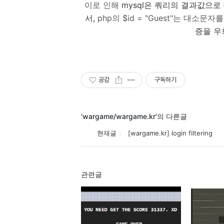
이로 인해
mysql은 쿼리의 결과값으로
서,
php의 $id = "Guest"는 대소문
증을 우
공감
구독하기
'wargame/wargame.kr'의 다른글
현재글
[wargame.kr] login filtering
관련글