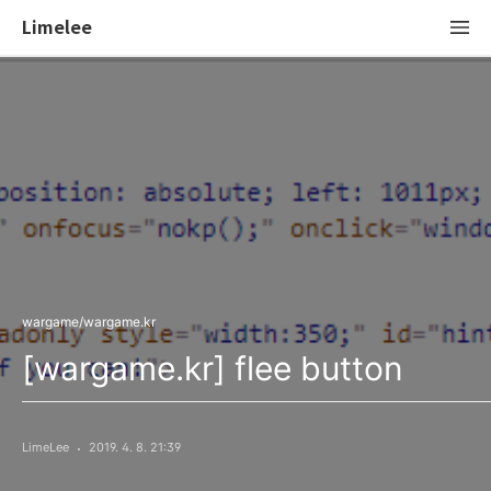
Limelee
wargame/wargame.kr
[wargame.kr] flee button
LimeLee
2019. 4. 8. 21:39