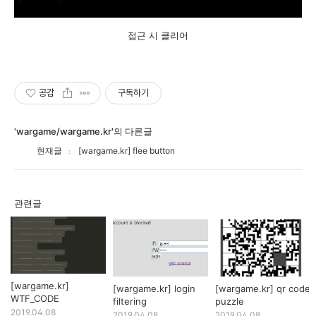
접근 시 클리어
공감
구독하기
'wargame/wargame.kr'의 다른글
현재글
[wargame.kr] flee button
관련글
[wargame.kr]
[wargame.kr] login
[wargame.kr] qr code
WTF_CODE
filtering
puzzle
2019.04.08
2019.04.08
2019.04.08