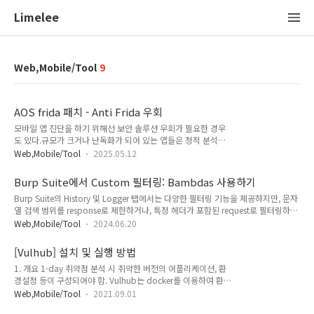
Limelee
Web,Mobile/Tool
9
AOS frida 패치 - Anti Frida 우회
모바일 앱 진단을 하기 위해선 보안 솔루션 우회가 필요한 경우
도 있다.규모가 크거나 난독화가 되어 있는 앱들은 정적 분석만
으로 보기 힘들어서 동적 분석도 겸한다. 이 때 자주 사용하는 게
Web,Mobile/Tool
2025.05.12
fridafrida로 메모리 덤프도 뜨고 로직도 우회하고 별 걸 다하니
까 요즘에는 Anti Frida가 적용된 앱들이 많아졌다. 결국 이것도
Burp Suite에서 Custom 필터링: Bambdas 사용하기
우회를 할 수 있다면 할 수 있는데 문제는 날이 갈수록 탐지 로직
Burp Suite의 History 및 Logger 탭에서는 다양한 필터링 기능을 제공하지만, 문자
들이 괴랄해진다.에러 메세지도 안 띄워주고 칼같이 죽여버리는
열 검색 범위를 response로 제한하거나, 특정 헤더가 포함된 request로 필터링하고
가하면 동적으로 클래스를 호출하기도 하고 .so파일이 앱 실행
싶을 때 아쉬운 부분이 있다.이런 경우에 유용한 기능이 Bambdas. Fiddler Classic
할 때 생성되고 지워져 라이브러리 분석을 하기 어렵게 하기도
Web,Mobile/Tool
2024.06.20
의 커스텀 스크립트와 같이 정교한 필터링을 구현이 가능하다. Bambdas 예시
한다. frida 탐지의 기본적인 탐지 원리
Proxy > HTTP history > Filter settings에서 Bambda mode 를 선택하면 커스텀
https://hackcatml.tistory.com/96 Frida Detection Bypa..
[Vulhub] 설치 및 실행 방법
필터를 작성할 수 있다. Montoya API를 기반으로 작성하고, 메소드 등은 공식 홈페
1. 개요 1-day 취약점 분석 시 취약한 버전의 어플리케이션, 환
이지 문서 페이지에서 확인 가능하다. 예시로 response에서만 특정 문자열을 검색
경설정 등이 구성되어야 함. Vulhub는 docker를 이용하여 환경
하려면 다음과 같은 코드를 작성할 수 있다. if (re..
구성의 번거로움을 해결해준다. 해당 문서는 Vulhub 를 이용해
Web,Mobile/Tool
2021.09.01
취약점 환경 테스트를 구성하는 방법을 기술한다. 단, Vulhub는