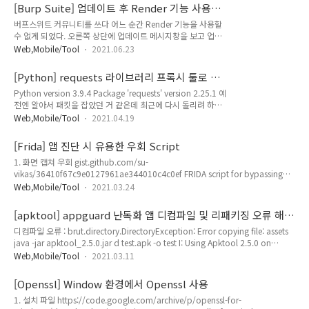
모든 CVE를 지원하지는 않음. 2. Vulhub 설치 1) 가상머신 설치
[Burp Suite] 업데이트 후 Render 기능 사용
(optional) Ubuntu 64bit iso 설치 (link) VMWare
시 Embedded browser initialization failed
버프스위트 커뮤니티를 쓰다 어느 순간 Render 기능을 사용할
Workstation 설치 (link) VMWare에 Ubuntu 설치 2) docker,
에러
수 없게 되었다. 오른쪽 상단에 업데이트 메시지창을 보고 업데
docker-compose 설치 terminal 실행 관리자 권한 상승
이트 했던 게 의심스럽다. 증상은 Embedded browser
limelee@ubuntu:~$ sudo su [sudo] password for
Web,Mobile/Tool
2021.06.23
initialization failed 라는 에러 메시지가 출력된다. 자세한 에
limelee: root@ubuntu:/..
러 메시지가 필요할 듯 하다. Help > Embedded Browser
[Python] requests 라이브러리 프록시 툴로 패
Health Check 에서 확인 가능하다. manifest.properties 파일
킷 캡쳐하기
Python version 3.9.4 Package 'requests' version 2.25.1 예
이 없다고 한다. 그래서 해당 디렉터리로 이동하려고 했더니 이
전엔 알아서 패킷을 잡았던 거 같은데 최근에 다시 돌리려 하니
동이 안된다. 뭔가 싶어 디렉터리를 하나하나 따라가니
프록시 설정을 킨 상태에서 요청하면 에러가 발생한다. 기존
manifest.properties 파일이 있는 디렉터리 명이 변경되었다.
Web,Mobile/Tool
2021.04.19
GET 방식으로 요청 보내는 코드 import requests URL =
90.0.4430.212을 91.0.4472.101로 변경해준 뒤 버프스위트
'https://limelee.xyz' res = requests.get(URL) print(res) 실행
를 재실행했다. 디렉터..
[Frida] 앱 진단 시 유용한 우회 Script
시 이렇게 오류가 난다. 그래서 proxies 옵션을 추가해주었다.
1. 화면 캡쳐 우회 gist.github.com/su-
import requests proxies = {'http' :
vikas/36410f67c9e0127961ae344010c4c0ef FRIDA script for bypassing
'http://127.0.0.1:8080', 'https' : 'http://127.0.0.1:8080'}
Android FLAG_SECURE FRIDA script for bypassing Android FLAG_SECURE.
URL = 'https://limelee.xyz' res = reque..
Web,Mobile/Tool
2021.03.24
GitHub Gist: instantly share code, notes, and snippets. gist.github.com 2.
ssl pinning 우회 https://codeshare.frida.re/@akabe1/frida-multiple-
[apktool] appguard 난독화 앱 디컴파일 및 리패키징 오류 해
unpinning/ Frida CodeShare codeshare.frida.re
결
디컴파일 오류 : brut.directory.DirectoryException: Error copying file: assets
https://gist.github.com/1mm0rt41PC/4f37f3df5526..
java -jar apktool_2.5.0.jar d test.apk -o test I: Using Apktool 2.5.0 on
test.apk I: Loading resource table... I: Decoding AndroidManifest.xml with
Web,Mobile/Tool
2021.03.11
resources... I: Loading resource table from file:
C:\Users\home\AppData\Local\apktool\framework\1.apk I: Regular
[Openssl] Window 환경에서 Openssl 사용
manifest package... I: Decoding file-resources... I: Decoding val..
1. 설치 파일 https://code.google.com/archive/p/openssl-for-