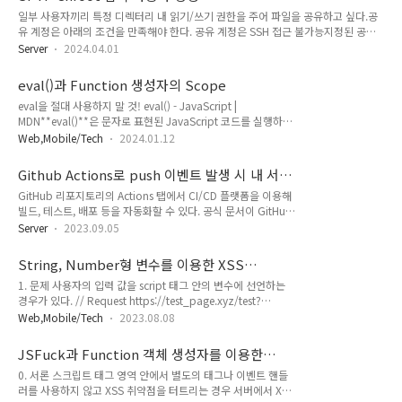
일부 사용자끼리 특정 디렉터리 내 읽기/쓰기 권한을 주어 파일을 공유하고 싶다.공
유 계정은 아래의 조건을 만족해야 한다. 공유 계정은 SSH 접근 불가능지정된 공유
디렉터리 상위로 이동 불가SSH 서버의 sshd_config 설정을 통해 어렵지 않게 구현
Server
2024.04.01
할 수 있다. 1. 사용자 생성먼저 공유할 계정을 생성한다.쉘 접근이 불필요한 계정일
경우 nologin으로 설정한다.$ useradd share$ passwd share$ vi
eval()과 Function 생성자의 Scope
/etc/passwdshare:x:1010:1010::/home/share:/usr/sbin/nologin 2. sftp &
eval을 절대 사용하지 말 것! eval() - JavaScript |
Chroot 적용아래의 sshd_config 설정을 적용하면 ssh로 쉘에 접근 할 수 없다.$ vi
MDN**eval()**은 문자로 표현된 JavaScript 코드를 실행하는
/etc/ssh/sshd_configSubsystem..
함수입니다.developer.mozilla.org eval()은 인자로 받은 코드
Web,Mobile/Tech
2024.01.12
를 caller의 권한으로 수행하는 위험한 함수입니다. Function으
로는 실현할 수 없는 공격이 가능합니다. 라고 작성되어있는데
Github Actions로 push 이벤트 발생 시 내 서
정확히 이게 무슨 소린가 싶다. 그래서 좀 찾아봤다. 자바스크립
버로 배포 자동화하기
GitHub 리포지토리의 Actions 탭에서 CI/CD 플랫폼을 이용해
트에는 스코프(Scope)라는게 있는데 전역 스코프, 블록 스코프,
빌드, 테스트, 배포 등을 자동화할 수 있다. 공식 문서이 GitHub
함수 스코프가 존재한다. JavaScript ScopeW3Schools
Actions를 이용해 특정 브랜치에 push 이벤트가 발생할 때 설
offers free online tutorials, references and exercises in all
Server
2023.09.05
정된 서버로 자동 배포를 구현해보기로 한다. 1. GitHub
the major languages..
Actions 설정 리포지토리의 Actions 탭을 클릭하면 자동화된 워
String, Number형 변수를 이용한 XSS
크플로우를 설정할 수 있다. "Set up a workflow yourself"
Bypass
1. 문제 사용자의 입력 값을 script 태그 안의 변수에 선언하는
옵션을 선택하여 직접 작성할 수 있다. GitHub Actions의 워크
경우가 있다. // Request https://test_page.xyz/test?
플로우는 YAML 파일로 작성되며, 공식 문서를 참고하여 문법을
code=CODE&mode=ACD&value=test&count=1&dept=0
확인할 수 있다. Workflow syntax for GitHub Actions -
Web,Mobile/Tech
2023.08.08
&name=%ED%85%8C%EC%8A%A4%ED%8A%B8 //
GitHub DocsA workflow is a config..
Response 필터링이 미흡할 경우 사용자 입력 값에 악의적인 스
JSFuck과 Function 객체 생성자를 이용한
크립트를 넣어 실행할 수 있다. 그래서 필터링을 적용해보았다.
XSS Bypass
0. 서론 스크립트 태그 영역 안에서 별도의 태그나 이벤트 핸들
탐지하는 문자는 다음과 같고 탐지하는 문자를 사용 시 페이지
러를 사용하지 않고 XSS 취약점을 터트리는 경우 서버에서 XSS
자체가 차단되도록 했다. ' " ` %0d %0a ; %20 () [] {} . + -