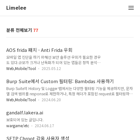
Limelee
분류 전체보기
77
AOS frida 패치 - Anti Frida 우회
모바일 앱 진단을 하기 위해선 보안 솔루션 우회가 필요한 경우
도 있다.규모가 크거나 난독화가 되어 있는 앱들은 정적 분석만
으로 보기 힘들어서 동적 분석도 겸한다. 이 때 자주 사용하는 게
Web,Mobile/Tool
2025.05.12
fridafrida로 메모리 덤프도 뜨고 로직도 우회하고 별 걸 다하니
까 요즘에는 Anti Frida가 적용된 앱들이 많아졌다. 결국 이것도
Burp Suite에서 Custom 필터링: Bambdas 사용하기
우회를 할 수 있다면 할 수 있는데 문제는 날이 갈수록 탐지 로직
Burp Suite의 History 및 Logger 탭에서는 다양한 필터링 기능을 제공하지만, 문자
들이 괴랄해진다.에러 메세지도 안 띄워주고 칼같이 죽여버리는
열 검색 범위를 response로 제한하거나, 특정 헤더가 포함된 request로 필터링하고
가하면 동적으로 클래스를 호출하기도 하고 .so파일이 앱 실행
싶을 때 아쉬운 부분이 있다.이런 경우에 유용한 기능이 Bambdas. Fiddler Classic
할 때 생성되고 지워져 라이브러리 분석을 하기 어렵게 하기도
Web,Mobile/Tool
2024.06.20
의 커스텀 스크립트와 같이 정교한 필터링을 구현이 가능하다. Bambdas 예시
한다. frida 탐지의 기본적인 탐지 원리
Proxy > HTTP history > Filter settings에서 Bambda mode 를 선택하면 커스텀
https://hackcatml.tistory.com/96 Frida Detection Bypa..
gandalf.lakera.ai
필터를 작성할 수 있다. Montoya API를 기반으로 작성하고, 메소드 등은 공식 홈페
보호되어 있는 글입니다.
이지 문서 페이지에서 확인 가능하다. 예시로 response에서만 특정 문자열을 검색
하려면 다음과 같은 코드를 작성할 수 있다. if (re..
wargame/etc
2024.06.17
SFTP Chroot 감옥 사용자 생성