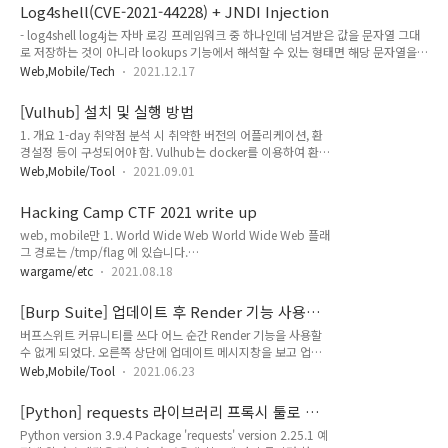
해보고자 한다. 1. HTTP 인증을 하고 싶은 디렉터리에
Log4shell(CVE-2021-44228) + JNDI Injection
.htaccess 파일 생성 2. HTTP 인증 사용자 생성 Basic 인증을
- log4shell log4j는 자바 로깅 프레임워크 중 하나인데 넘겨받은 값을 문자열 그대
사용할 시 1), Digest 인증을 사용할 시엔 2)을 수행한다. 1)
로 저장하는 것이 아니라 lookups 기능에서 해석할 수 있는 형태면 해당 문자열을
Basic 인증 시 $ htpasswd -c .htpasswd [사용자 ID] 2)
실행한다. CVE-2021-44228에서는 JNDI Lookup을 이용해서 공격자의 서버에 있
Digest 인증 시 $ htdigest -c .htdigest '[Auth Name]' [사용자
Web,Mobile/Tech
2021.12.17
는 악성 페이로드를 요청한다. - JNDI Injection 피해자의 서버에 익스플로잇을 하기
ID] 사용자 ID, 2번의 PW 입력 후 .h..
위해 사용하는 JNDI Injection도 이해할 필요가 있다. 공격자의 LDAP(또는 rmi) 서
[Vulhub] 설치 및 실행 방법
버에서 JNDI Naming Reference를 반환하고 피해자의 서버는 Reference Object
1. 개요 1-day 취약점 분석 시 취약한 버전의 어플리케이션, 환
의 Codebase URL이 가르키는 신뢰되지 않는 악성 클래스 파일을 인스턴스화한다.
경설정 등이 구성되어야 함. Vulhub는 docker를 이용하여 환경
(log4shell exploit flow 참조) 위 JN..
구성의 번거로움을 해결해준다. 해당 문서는 Vulhub 를 이용해
Web,Mobile/Tool
2021.09.01
취약점 환경 테스트를 구성하는 방법을 기술한다. 단, Vulhub는
모든 CVE를 지원하지는 않음. 2. Vulhub 설치 1) 가상머신 설치
Hacking Camp CTF 2021 write up
(optional) Ubuntu 64bit iso 설치 (link) VMWare
web, mobile만 1. World Wide Web World Wide Web 플래
Workstation 설치 (link) VMWare에 Ubuntu 설치 2) docker,
그 경로는 /tmp/flag 에 있습니다.
docker-compose 설치 terminal 실행 관리자 권한 상승
https://steemit.com/kr/@huti/phpmyadmin-local-file-
limelee@ubuntu:~$ sudo su [sudo] password for
wargame/etc
2021.08.18
inclusion-cve-2018-12613 phpmyadmin Local File
limelee: root@ubuntu:/..
Inclusion 취약점(CVE-2018-12613) 재분석 — Steemit 악의
[Burp Suite] 업데이트 후 Render 기능 사용
적인 사용을 금합니다. 법적 책임은 본인에게 있습니다. 무단 도
시 Embedded browser initialization failed
버프스위트 커뮤니티를 쓰다 어느 순간 Render 기능을 사용할
용/복제를 급합니다. 본 글의 저작권은 huti에게 있습니다. URL
에러
수 없게 되었다. 오른쪽 상단에 업데이트 메시지창을 보고 업데
에 파일 경로를 포함하면, 사용자가 웹서버에 있는 파일을 열람
이트 했던 게 의심스럽다. 증상은 Embedded browser
steemit.com phpMyAdmin에서 target 파라미터로 전달되는
Web,Mobile/Tool
2021.06.23
initialization failed 라는 에러 메시지가 출력된다. 자세한 에
값에 대해 유효성 검사를 하고 있으나 이를 우회하여 임의..
러 메시지가 필요할 듯 하다. Help > Embedded Browser
[Python] requests 라이브러리 프록시 툴로 패
Health Check 에서 확인 가능하다. manifest.properties 파일
킷 캡쳐하기
Python version 3.9.4 Package 'requests' version 2.25.1 예
이 없다고 한다. 그래서 해당 디렉터리로 이동하려고 했더니 이