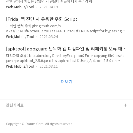
전엔 알아서 패킷을 잡았던 거 같은데 최근에 다시 돌리려 하니
동이 안된다. 뭔가 싶어 디렉터리를 하나하나 따라가니
프록시 설정을 킨 상태에서 요청하면 에러가 발생한다. 기존
manifest.properties 파일이 있는 디렉터리 명이 변경되었다.
Web,Mobile/Tool
2021.04.19
GET 방식으로 요청 보내는 코드 import requests URL =
90.0.4430.212을 91.0.4472.101로 변경해준 뒤 버프스위트
'https://limelee.xyz' res = requests.get(URL) print(res) 실행
를 재실행했다. 디렉터..
[Frida] 앱 진단 시 유용한 우회 Script
시 이렇게 오류가 난다. 그래서 proxies 옵션을 추가해주었다.
1. 화면 캡쳐 우회 gist.github.com/su-
import requests proxies = {'http' :
vikas/36410f67c9e0127961ae344010c4c0ef FRIDA script for bypassing
'http://127.0.0.1:8080', 'https' : 'http://127.0.0.1:8080'}
Android FLAG_SECURE FRIDA script for bypassing Android FLAG_SECURE.
URL = 'https://limelee.xyz' res = reque..
Web,Mobile/Tool
2021.03.24
GitHub Gist: instantly share code, notes, and snippets. gist.github.com 2.
ssl pinning 우회 https://codeshare.frida.re/@akabe1/frida-multiple-
[apktool] appguard 난독화 앱 디컴파일 및 리패키징 오류 해
unpinning/ Frida CodeShare codeshare.frida.re
결
디컴파일 오류 : brut.directory.DirectoryException: Error copying file: assets
https://gist.github.com/1mm0rt41PC/4f37f3df5526..
java -jar apktool_2.5.0.jar d test.apk -o test I: Using Apktool 2.5.0 on
test.apk I: Loading resource table... I: Decoding AndroidManifest.xml with
Web,Mobile/Tool
2021.03.11
resources... I: Loading resource table from file:
C:\Users\home\AppData\Local\apktool\framework\1.apk I: Regular
manifest package... I: Decoding file-resources... I: Decoding val..
더보기
관련사이트
Copyright © Daum Corp. All rights reserved.