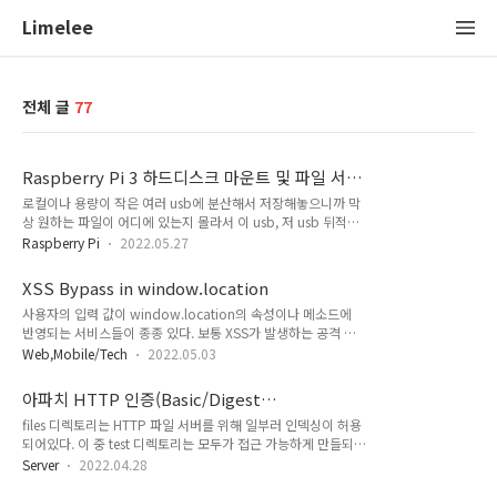
Limelee
전체 글
77
Raspberry Pi 3 하드디스크 마운트 및 파일 서
버 구축
로컬이나 용량이 작은 여러 usb에 분산해서 저장해놓으니까 막
상 원하는 파일이 어디에 있는지 몰라서 이 usb, 저 usb 뒤적거
리다 결국은 못찾는 경우가 여럿있었다. 그래서 어차피 라즈베리
Raspberry Pi
2022.05.27
파이는 웹 서버 때문에 24시간 구동도 하겠다. 파일서버 하나 구
축하면 접근성도 쉽고 어떤 파일을 찾고 있는지도 용이할 것 같
XSS Bypass in window.location
다. 라즈베리파이 3 에서 부팅을 위한 sd card는 아무래도 용량
사용자의 입력 값이 window.location의 속성이나 메소드에
이 기대한 만큼 크지가 않기에 하드디스크를 하나 구매한 뒤 마
반영되는 서비스들이 종종 있다. 보통 XSS가 발생하는 공격 벡
운트 해서 사용해보자. 라즈베리파이 3는 이동을 자주하는게 아
터인데 XSS 방지를 위해 싱글쿼터 또는 더블쿼터를 escape 처
니므로 외장용 하드디스크 말고 그냥 일반 하드디스크를 구매했
Web,Mobile/Tech
2022.05.03
리를 해두기도 한다. 이것은 간단한 페이로드로 우회가 가능하
다. 용량은 4TB. SATA-USB 변환 케이블로 하드디스크에 전력
다. 사용자의 입력 값이 javascript 단의 location.href 속성 값
공급 및 라즈베리 파이에 연결 시켜줬다. $ sudo lsblk lsblk를
아파치 HTTP 인증(Basic/Digest
에 반영된다고 가정. - https://test.com?url=test';alert(1)// 싱
이..
authentication) 적용
files 디렉토리는 HTTP 파일 서버를 위해 일부러 인덱싱이 허용
글쿼터가 escape처리되어 원하는 스크립트 실행이 힘들어 보인
되어있다. 이 중 test 디렉토리는 모두가 접근 가능하게 만들되,
다. - https://test.com?url=javascript:alert(1) 싱글쿼터 혹은
public(/home/Tools/)이라는 디렉토리는 접근 가능한 사용자
더블쿼터 escape 우회없이 스크립트 실행이 가능하다.
Server
2022.04.28
를 제한하고 싶다. 이를 위해 아파치 HTTP 인증을 서버에 적용
window.location.href 속성 외 일부 메소드에서도..